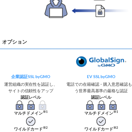
オプション
企業認証SSL byGMO
EV SSL byGMO
運営組織の実在性を認証し、
電話での在籍確認・購入意思確認
サイトの信頼性をアップ
う世界最高基準の厳格な認証
認証レベル
認証レベル
※1
※1
マルチドメイン
マルチドメイン
※2
※2
ワイルドカード
ワイルドカード