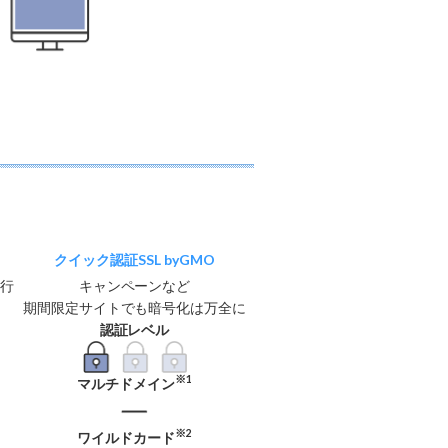
クイック認証SSL byGMO
も行
キャンペーンなど
期間限定サイトでも暗号化は万全に
認証レベル
※1
マルチドメイン
※2
ワイルドカード