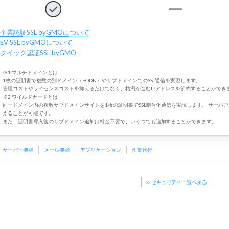
企業認証SSL byGMOについて
EV SSL byGMOについて
クイック認証SSL byGMO
※1 マルチドメインとは
1枚の証明書で複数の別ドメイン（FQDN）やサブドメインでのSSL通信を実現します。
管理コストやライセンスコストを抑えるだけでなく、枯渇が進むIPアドレスを節約することができ
※2 ワイルドカードとは
同一ドメイン内の複数サブドメインサイトを1枚の証明書でSSL暗号化通信を実現します。 サーバ
えることが可能です。
また、証明書導入後のサブドメイン追加は料金不要で、いくつでも追加することができます。
サーバー機能
メール機能
アプリケーション
作業代行
≫ セキュリティ一覧へ戻る