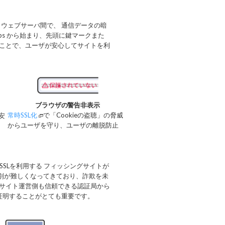
とウェブサーバ間で、 通信データの暗
ps から始まり、先頭に鍵マークまた
いことで、ユーザが安心してサイトを利
ブラウザの警告非表示
常時SSL化
で「Cookieの盗聴」の脅威
安
からユーザを守り、ユーザの離脱防止
無償SSLを利用する フィッシングサイトが
判別が難しくなってきており、詐欺を未
、サイト運営側も信頼できる認証局から
を証明することがとても重要です。