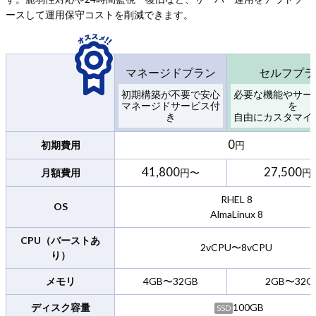
ースして運⽤保守コストを削減できます。
マネージドプラン
セルフプラ
初期構築が不要で安心
必要な機能やサー
マネージドサービス付
を
き
⾃由にカスタマイ
0
初期費用
円
41,800
27,500
月額費用
円〜
円
RHEL 8
OS
AlmaLinux 8
CPU（バーストあ
2vCPU〜8vCPU
り）
メモリ
4GB〜32GB
2GB〜32G
ディスク容量
100GB
SSD