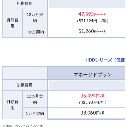
初期費用
47,593
12カ月契
円〜/月
月額費
約
（571,124円～/年）
用
51,260
円〜/月
1カ月契約
HDDシリーズ（低価
マネージドプラン
初期費用
35,494
12カ月契
円/月
月額費
約
（425,937円/年）
用
38,060
円/月
1カ月契約
※価格はすべて税込みです。