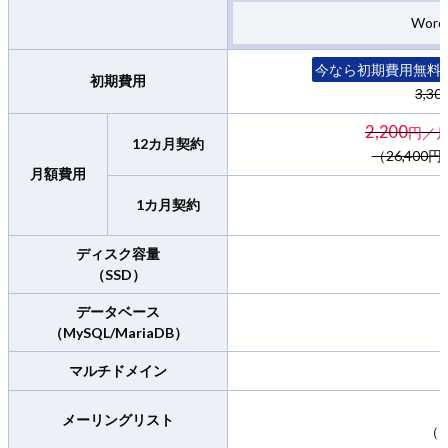
Wor
今なら初期費用無料＆
初期費用
3,3
2,200
円／
12カ月契約
（26,400
月額費用
1カ月契約
ディスク容量
（SSD）
データベース
（MySQL/MariaDB）
マルチドメイン
メーリングリスト
（