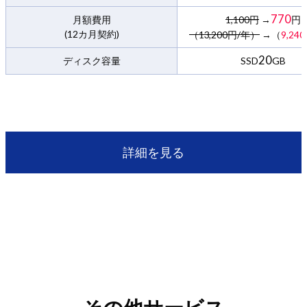
770
月額費用
1,100円
→
円
(12カ月契約)
（13,200円/年）
→（
9,240
20
ディスク容量
SSD
GB
詳細を見る