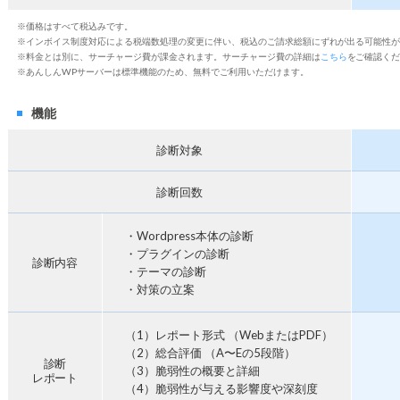
※価格はすべて税込みです。
※インボイス制度対応による税端数処理の変更に伴い、税込のご請求総額にずれが出る可能性
※料金とは別に、サーチャージ費が課金されます。サーチャージ費の詳細は
こちら
をご確認く
※あんしんWPサーバーは標準機能のため、無料でご利用いただけます。
機能
診断対象
診断回数
・Wordpress本体の診断
・プラグインの診断
診断内容
・テーマの診断
・対策の立案
（1）レポート形式 （WebまたはPDF）
（2）総合評価 （A〜Eの5段階）
診断
（3）脆弱性の概要と詳細
レポート
（4）脆弱性が与える影響度や深刻度