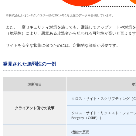
※株式会社レオンテクノロジー様の2014年5月現在のデータを参照しています。
また、一度セキュリティ対策を施しても、継続してアップデートや対策を
（脆弱性）により、悪意ある攻撃者から狙われる可能性が高いと言えます
サイトを安全な状態に保つためには、定期的な診断が必要です。
発見された脆弱性の一例
診断項目
脆
クロス・サイト・スクリプティング（Cross Si
クライアント側での攻撃
クロス・サイト・リクエスト・フォージェリ（Cr
Forgery（CSRF））
機能の悪用