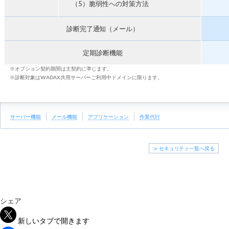
（5）脆弱性への対策方法
診断完了通知（メール）
定期診断機能
※オプション契約期間は主契約に準じます。
※診断対象はWADAX共用サーバーご利用中ドメインに限ります。
サーバー機能
メール機能
アプリケーション
作業代行
≫ セキュリティ一覧へ戻る
シェア
新しいタブで開きます