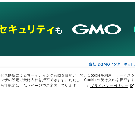
ス解析によるマーケティング活動を目的として、Cookieを利用しサービスを提
ウザの設定で受け入れを拒否できます。ただし、Cookieの受け入れを拒否す
ネスを支援
セキュリティ
マーケティング支援
リサーチ
情報収集
ネット金融
。当社規定は、以下ページでご案内しています。
プライバシーポリシー