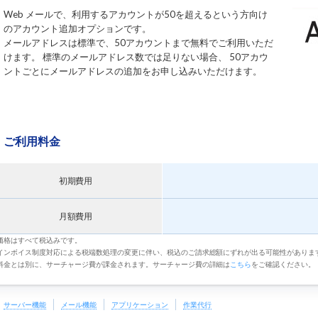
Web メールで、利用するアカウントが50を超えるという方向け
のアカウント追加オプションです。
メールアドレスは標準で、50アカウントまで無料でご利用いただ
けます。 標準のメールアドレス数では足りない場合、 50アカウ
ントごとにメールアドレスの追加をお申し込みいただけます。
ご利用料金
初期費用
月額費用
価格はすべて税込みです。
インボイス制度対応による税端数処理の変更に伴い、税込のご請求総額にずれが出る可能性がありま
料金とは別に、サーチャージ費が課金されます。サーチャージ費の詳細は
こちら
をご確認ください。
サーバー機能
メール機能
アプリケーション
作業代行