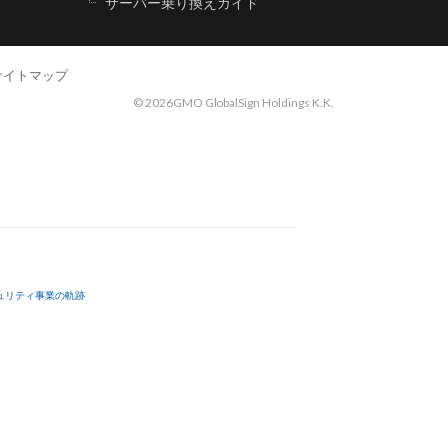
サーバー乗り換えガイド
サイトマップ
©
2026GMO GlobalSign Holdings K.K.
ュリティ事業の軌跡