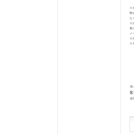
※
弊
な
※
整
メー
※
※
※
客
※