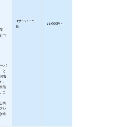
1サーバー/1
66,000円～
回
業
移行作
サーバ
こと
お客
す。
機能
いこ
る構
プシ
別途