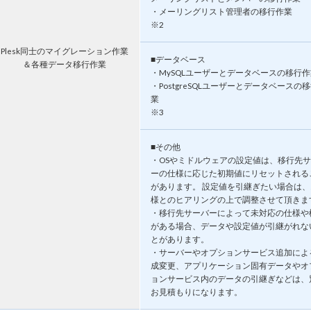
・メーリングリスト管理者の移行作業
※2
Plesk同士のマイグレーション作業
■データベース
＆各種データ移行作業
・MySQLユーザーとデータベースの移行作
・PostgreSQLユーザーとデータベースの
業
※3
■その他
・OSやミドルウェアの設定値は、移行先
ーの仕様に応じた初期値にリセットされる
があります。 設定値を引継ぎたい場合は、
様とのヒアリングの上で調整させて頂きま
・移行先サーバーによって未対応の仕様や
がある場合、データや設定値が引継がれな
とがあります。
・サーバーやオプションサービス追加によ
成変更、アプリケーション固有データやオ
ョンサービス内のデータの引継ぎなどは、
お見積もりになります。