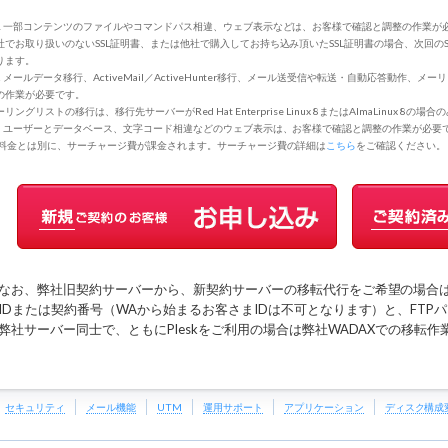
1 一部コンテンツのファイルやコマンドパス相違、ウェブ表示などは、お客様で確認と調整の作業が
社でお取り扱いのないSSL証明書、または他社で購入してお持ち込み頂いたSSL証明書の場合、次回の
ります。
2 メールデータ移行、ActiveMail／ActiveHunter移行、メール送受信や転送・自動応答動
の作業が必要です。
リングリストの移行は、移行先サーバーがRed Hat Enterprise Linux 8またはAlmaLinux 8の
3 ユーザーとデータベース、文字コード相違などのウェブ表示は、お客様で確認と調整の作業が必要
 料金とは別に、サーチャージ費が課金されます。サーチャージ費の詳細は
こちら
をご確認ください。
なお、弊社旧契約サーバーから、新契約サーバーの移転代行をご希望の場合
IDまたは契約番号（WAから始まるお客さまIDは不可となります）と、FTP
弊社サーバー同士で、ともにPleskをご利用の場合は弊社WADAXでの移転
セキュリティ
メール機能
UTM
運用サポート
アプリケーション
ディスク構成