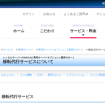
ログイン
お知らせ
よくあるご質問
マニ
HOME
FEATURE
SERVICE/PRICE
ホーム
こだわり
サービス・料金
サービス
専用サーバー
専用サーバーオプション | 運用サポート
移転代行サー
レンタルサーバーのWADAX 専用サーバーオプション | 運用サポート
移転代行サービスについて
セキュリティ
メール機能
UTM
運用サポート
アプリケーション
ディスク構成
移転代行サービス