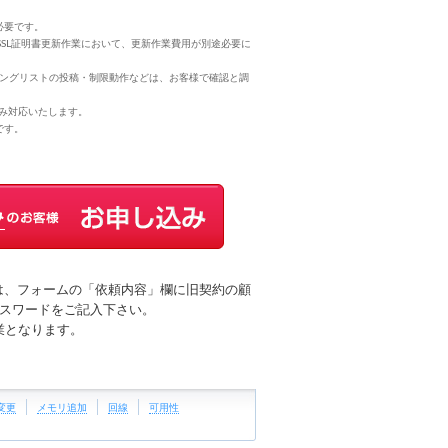
必要です。
SSL証明書更新作業において、更新作業費用が別途必要に
作、メーリングリストの投稿・制限動作などは、お客様で確認と調
場合のみ対応いたします。
です。
は、フォームの「依頼内容」欄に旧契約の顧
パスワードをご記入下さい。
作業となります。
変更
メモリ追加
回線
可用性