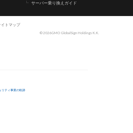
サーバー乗り換えガイド
サイトマップ
©
2026GMO GlobalSign Holdings K.K.
ュリティ事業の軌跡