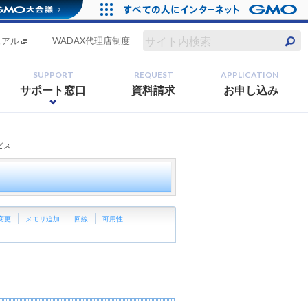
ュアル
WADAX代理店制度
SUPPORT
REQUEST
APPLICATION
サポート窓口
資料請求
お申し込み
ビス
変更
メモリ追加
回線
可用性