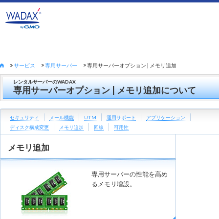
サービス
専用サーバー
専用サーバーオプション | メモリ追加
レンタルサーバーのWADAX
専用サーバーオプション | メモリ追加について
セキュリティ
メール機能
UTM
運用サポート
アプリケーション
ディスク構成変更
メモリ追加
回線
可用性
メモリ追加
専用サーバーの性能を高め
るメモリ増設。