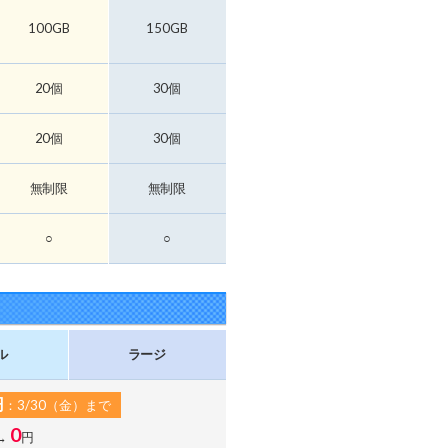
100GB
150GB
20個
30個
20個
30個
無制限
無制限
○
○
ル
ラージ
円
：3/30（金）まで
0
→
円