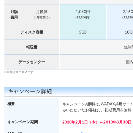
月額
月換算
1,080円
2,16
費用
（1年分前払）
（12,960円）
（25,92
ディスク容量
5GB
10G
転送量
無制
データセンター
国
※金額は全て税込です。
概要
キャンペーン期間中にWADAX共用サー
みいただいたお客様に、初期費用を無料
キャンペーン期間
2018年2月1日（木）～2018年3月30