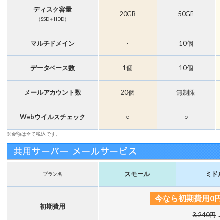
ディスク容量
20GB
50GB
（SSD＋HDD）
マルチドメイン
-
10個
データベース数
1個
10個
メールアカウント数
20個
無制限
Webウイルスチェック
○
○
※金額は全て税込です。
スモール
ミド
プラン名
今なら初期費用0
初期費用
3,240円