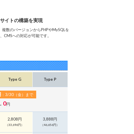
なサイトの構築を実現
複数のバージョンからPHPやMySQLを
、CMSへの対応が可能です。
Type G
Type P
円
：3/30（金）まで
0
→
円
2,808円
3,888円
（33,696円）
（46,656円）