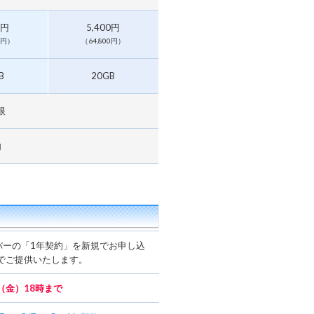
0円
5,400円
0円）
（64,800円）
B
20GB
限
内
バーの「1年契約」を新規でお申し込
でご提供いたします。
日（金）18時まで