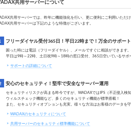
WADAX共用サーバーについて
ADAX共用サーバーでは、昨年に機能強化を行い、更に便利にご利用いただ
ADAX共用サーバーは下記のような特徴がございます。
1
フリーダイヤル受付365日！平日22時まで！万全のサポー
困った時には電話（フリーダイヤル）、メールですぐに相談ができます
平日は9時～22時、土日祝9時～18時の窓口受付、365日空いているサ
サポートの詳細について
2
安心のセキュリティ！堅牢で安全なサーバー運用
セキュリティリスクが高まる昨今ですが、WADAXではIPS（不正侵入検知
ウィルスチェック機能など、多くのセキュリティ機能が標準搭載！
また、セキュリティオプションも充実。様々な方法はお客様のデータを
WADAXのセキュリティについて
共用サーバーのセキュリティ標準機能について