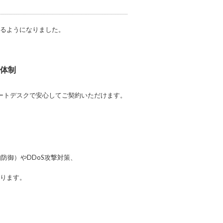
けるようになりました。
ト体制
。
ポートデスクで安心してご契約いただけます。
防御）やDDoS攻撃対策、
守ります。