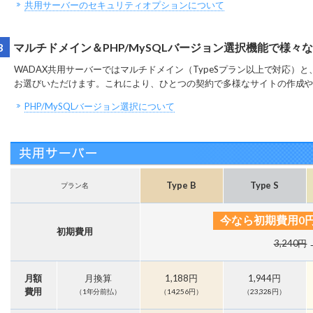
共用サーバーのセキュリティオプションについて
3
マルチドメイン＆PHP/MySQLバージョン選択機能で様々
WADAX共用サーバーではマルチドメイン（TypeSプラン以上で対応）と、
お選びいただけます。これにより、ひとつの契約で多様なサイトの作成や
PHP/MySQLバージョン選択について
Type B
Type S
プラン名
今なら初期費用0
初期費用
3,240円
月額
月換算
1,188円
1,944円
費用
（1年分前払）
（14,256円）
（23,328円）