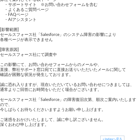
・サポートサイト ※お問い合わせフォームを含む
・よくあるご質問ページ
・FAQページ
・AIアシスタント
[影響範囲]
セールスフォース社「Salesforce」のシステム障害の影響により
各種ページが表示できません
[障害原因]
セールスフォース社にて調査中
この影響にて、お問い合わせフォームからのメールや、
直接、弊社サポート窓口宛てに直接お送りいただいたメールに関して
確認が困難な状況が発生しております。
誠に恐れ入りますが、現在いただいているお問い合わせにつきましては、
通常よりご回答にお時間をいただく場合がございます。
セールスフォース社「Salesforce」の障害復旧次第、順次ご案内いたします
ので、
今しばらくお待ちくださいますようお願い申し上げます。
ご迷惑をおかけいたしまして、誠に申し訳ございません。
深くおわび申し上げます。
» Indexへ戻る